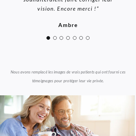
et attentifs à toutes mes
vision. Encore merci !”
Jonathan
préoccupations.”
Ambre
Violette
Nous avons remplacé les images de vrais patients qui ont fourni ces
témoignages pour protéger leur vie privée.