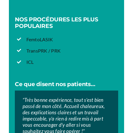
NOS PROCÉDURES LES PLUS
POPULAIRES
FemtoLASIK
TransPRK / PRK
ICL
Ce que disent nos patients…
“Très bonne expérience, tout s’est bien
“”Très bon centre.
“”Excellente prise en charge tout au long
passé de mon côté. Accueil chaleureux,
À chacune de mes visites, le personnel
des RDV, de la 1ère consultation jusqu’à
des explications claires et un travail
était très rassurant, accueillant,
l’opération et aux contrôles post-
impeccable, y’a rien à redire mis à part
professionnel et à l’écoute. Je suis ravi
opératoires. Personnel très accueillants
vous encourager d’y aller si vous
des résultats 3 mois après l’opération et
et donnant des explications claires. Un
souhaitez vous faire opérer !”
ne peut que les recommander.””
grand merci”.”