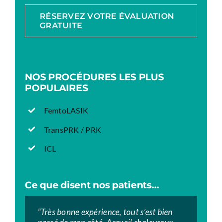
RÉSERVEZ VOTRE ÉVALUATION
GRATUITE
NOS PROCÉDURES LES PLUS
POPULAIRES
FemtoLASIK
TransPRK / PRK
ICL
Ce que disent nos patients…
“Très bonne expérience, tout s’est bien
“”Très bon centre.
“”Excellente prise en charge tout au long