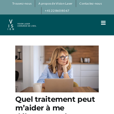
Passer
Trouvez-nous
A propos de Vision Laser
Contactez-nous
au
+41 22 860 80 67
contenu
Quel traitement peut
m’aider à me