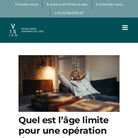
Passer
Trouvez-nous
A propos de Vision Laser
Contactez-nous
au
+41 22 860 80 67
contenu
Quel est l’âge limite
pour une opération