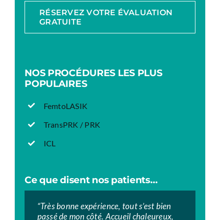
RÉSERVEZ VOTRE ÉVALUATION
GRATUITE
NOS PROCÉDURES LES PLUS
POPULAIRES
FemtoLASIK
TransPRK / PRK
ICL
Ce que disent nos patients…
“Très bonne expérience, tout s’est bien
“”Très bon centre.
“”Excellente prise en charge tout au long
passé de mon côté. Accueil chaleureux,
À chacune de mes visites, le personnel
des RDV, de la 1ère consultation jusqu’à