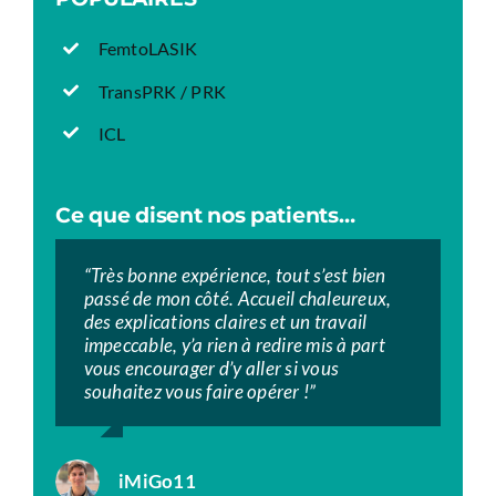
FemtoLASIK
TransPRK / PRK
ICL
Ce que disent nos patients…
“Très bonne expérience, tout s’est bien
“”Très bon centre.
“”Excellente prise en charge tout au long
passé de mon côté. Accueil chaleureux,
À chacune de mes visites, le personnel
des RDV, de la 1ère consultation jusqu’à
des explications claires et un travail
était très rassurant, accueillant,
l’opération et aux contrôles post-
impeccable, y’a rien à redire mis à part
professionnel et à l’écoute. Je suis ravi
opératoires. Personnel très accueillants
vous encourager d’y aller si vous
des résultats 3 mois après l’opération et
et donnant des explications claires. Un
souhaitez vous faire opérer !”
ne peut que les recommander.””
grand merci”.”
iMiGo11
KIRAN SINGH
Raphael Strgar