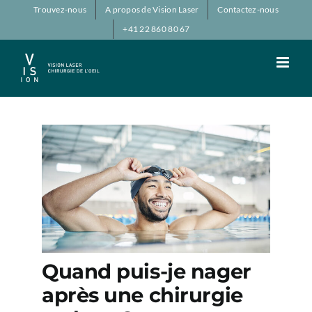
Passer
Trouvez-nous
A propos de Vision Laser
Contactez-nous
au
+41 22 860 80 67
contenu
Quand puis-je nager
après une chirurgie