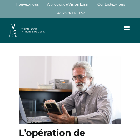
Passer
Trouvez-nous
A propos de Vision Laser
Contactez-nous
au
+41 22 860 80 67
contenu
L’opération de