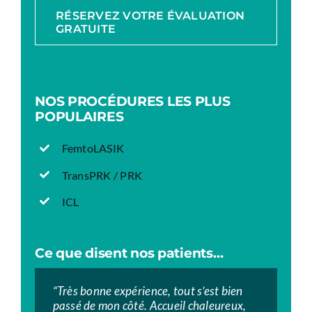
RÉSERVEZ VOTRE ÉVALUATION
GRATUITE
NOS PROCÉDURES LES PLUS
POPULAIRES
FemtoLASIK
TransPRK / PRK
ICL
Ce que disent nos patients…
“Très bonne expérience, tout s’est bien
“”Très bon centre.
“”Excellente prise en charge tout au long
passé de mon côté. Accueil chaleureux,
À chacune de mes visites, le personnel
des RDV, de la 1ère consultation jusqu’à