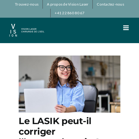
Passer
Trouvez-nous
A propos de Vision Laser
Contactez-nous
au
+41 22 860 80 67
contenu
Le LASIK peut-il
corriger