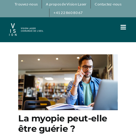
Passer
Trouvez-nous
A propos de Vision Laser
Contactez-nous
au
+41 22 860 80 67
contenu
La myopie peut-elle
être guérie ?