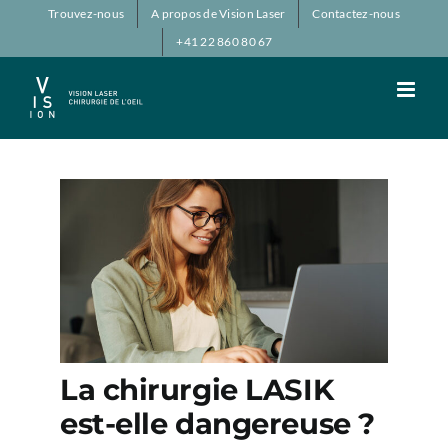
Passer
Trouvez-nous
A propos de Vision Laser
Contactez-nous
au
+41 22 860 80 67
contenu
La chirurgie LASIK
est-elle dangereuse ?