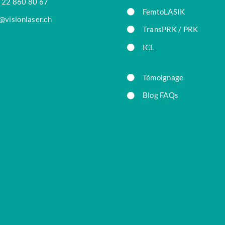
 22 860 80 67
FemtoLASIK
@visionlaser.ch
TransPRK / PRK
ICL
Témoignage
Blog FAQs