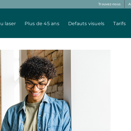
Trouvez-nous
A
au laser
Plus de 45 ans
Defauts visuels
Tarifs