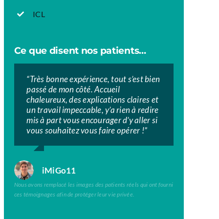
ICL
Ce que disent nos patients…
“Très bonne expérience, tout s’est bien
“”Très bon centre.
“”Excellente prise en charge tout au
passé de mon côté. Accueil
À chacune de mes visites, le personnel
long des RDV, de la 1ère consultation
chaleureux, des explications claires et
était très rassurant, accueillant,
jusqu’à l’opération et aux contrôles
un travail impeccable, y’a rien à redire
professionnel et à l’écoute. Je suis ravi
post-opératoires. Personnel très
mis à part vous encourager d’y aller si
des résultats 3 mois après l’opération
accueillants et donnant des
vous souhaitez vous faire opérer !”
et ne peut que les recommander.””
explications claires. Un grand merci”.”
iMiGo11
KIRAN SINGH
Raphael Strgar
Nous avons remplacé les images des patients réels qui ont fourni
ces témoignages afin de protéger leur vie privée.